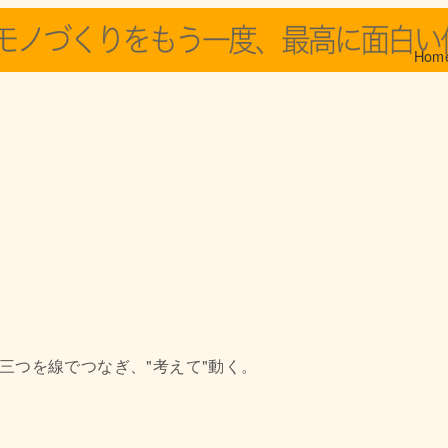
Hom
三つを線でつなぎ、"考えて"動く。